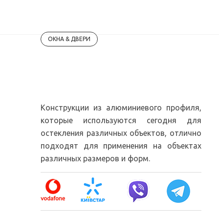
Skip
ДомМастер
Uk
Ru
to
content
ОКНА & ДВЕРИ
Двери из алюминия.
Остекление фасадов
Конструкции из алюминиевого профиля,
которые используются сегодня для
остекления различных объектов, отлично
подходят для применения на объектах
различных размеров и форм.