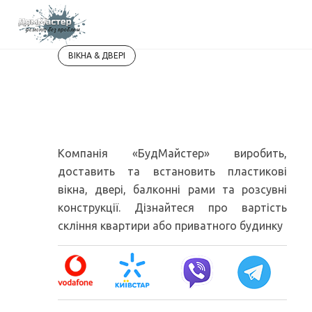
Skip
Uk
Ru
to
content
ВІКНА & ДВЕРІ
Пластикові вікна з
установкою
Компанія «БудМайстер» виробить,
доставить та встановить пластикові
вікна, двері, балконні рами та розсувні
конструкції. Дізнайтеся про вартість
скління квартири або приватного будинку